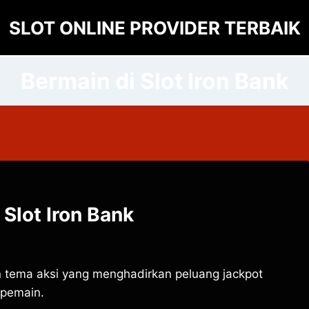
SLOT ONLINE PROVIDER TERBAIK
Bermain di Slot Iron Bank
Slot Iron Bank
n tema aksi yang menghadirkan peluang jackpot
 pemain.