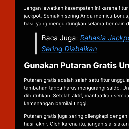
Jangan lewatkan kesempatan ini karena fitu
jackpot. Semakin sering Anda memicu bonus
hasil yang menguntungkan selama bermain di S
Baca Juga:
Rahasia Jackp
Sering Diabaikan
Gunakan Putaran Gratis 
Putaran gratis adalah salah satu fitur unggu
tambahan tanpa harus mengurangi saldo. Untu
dibutuhkan. Setelah aktif, manfaatkan semua
kemenangan bernilai tinggi.
Putaran gratis juga sering dilengkapi den
hasil akhir. Oleh karena itu, jangan sia-siaka