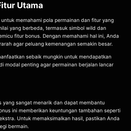
Fitur Utama
 untuk memahami pola permainan dan fitur yang
 nilai yang berbeda, termasuk simbol wild dan
emicu fitur bonus. Dengan memahami hal ini, Anda
erarah agar peluang kemenangan semakin besar.
dimanfaatkan sebaik mungkin untuk mendapatkan
di modal penting agar permainan berjalan lancar
onus yang sangat menarik dan dapat membantu
onus ini memberikan keuntungan tambahan seperti
ekstra. Untuk memaksimalkan hasil, pastikan Anda
egi bermain.