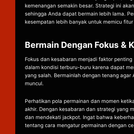
kemenangan semakin besar. Strategi ini aka
sehingga Anda dapat bermain lebih lama. Pe
kesempatan lebih banyak untuk memicu fitu
Bermain Dengan Fokus & 
Fokus dan kesabaran menjadi faktor penting 
dalam kondisi terburu-buru karena dapat m
yang salah. Bermainlah dengan tenang agar
muncul.
Perhatikan pola permainan dan momen ketika 
akhir. Dengan kesabaran dan strategi yang 
dan mendekati jackpot. Ingat bahwa keberhas
tentang cara mengatur permainan dengan ce