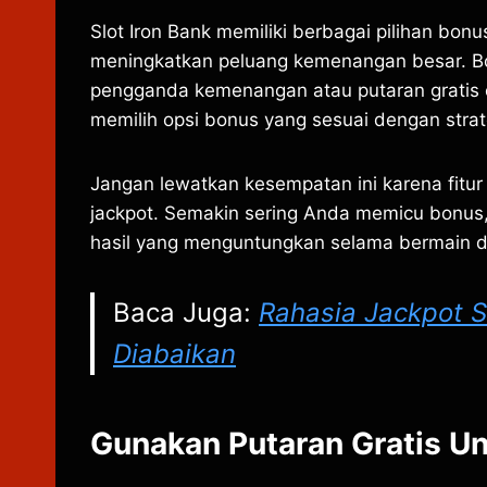
Slot Iron Bank memiliki berbagai pilihan b
meningkatkan peluang kemenangan besar. B
pengganda kemenangan atau putaran gratis 
memilih opsi bonus yang sesuai dengan strat
Jangan lewatkan kesempatan ini karena fitu
jackpot. Semakin sering Anda memicu bonus
hasil yang menguntungkan selama bermain di S
Baca Juga:
Rahasia Jackpot S
Diabaikan
Gunakan Putaran Gratis 