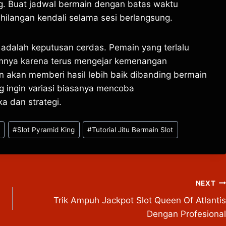
. Buat jadwal bermain dengan batas waktu
hilangan kendali selama sesi berlangsung.
adalah keputusan cerdas. Pemain yang terlalu
lumnya karena terus mengejar kemenangan
in akan memberi hasil lebih baik dibanding bermain
g ingin variasi biasanya mencoba
a dan strategi.
K
#
Slot Pyramid King
#
Tutorial Jitu Bermain Slot
NEXT
Trik Ampuh Jackpot Slot Queen Of Atlantis
Dengan Profesional