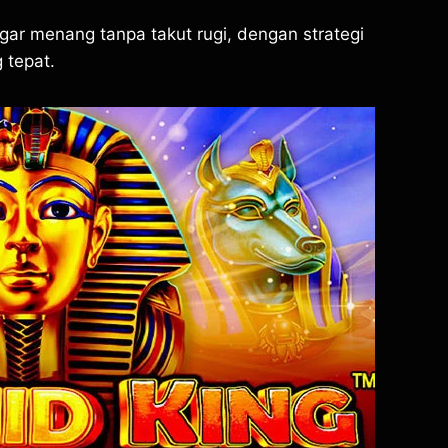
ar menang tanpa takut rugi, dengan strategi
 tepat.