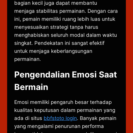
bagian kecil juga dapat membantu
menjaga stabilitas permainan. Dengan cara
ini, pemain memiliki ruang lebih luas untuk
menyesuaikan strategi tanpa harus
menghabiskan seluruh modal dalam waktu
singkat. Pendekatan ini sangat efektif
untuk menjaga keberlangsungan
permainan.
Pengendalian Emosi Saat
Bermain
Emosi memiliki pengaruh besar terhadap
kualitas keputusan dalam permainan yang
ada di situs
bbfstoto login
. Banyak pemain
yang mengalami penurunan performa