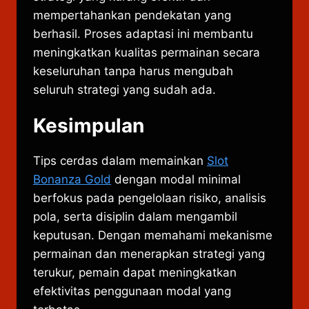
mempertahankan pendekatan yang
berhasil. Proses adaptasi ini membantu
meningkatkan kualitas permainan secara
keseluruhan tanpa harus mengubah
seluruh strategi yang sudah ada.
Kesimpulan
Tips cerdas dalam memainkan
Slot
Bonanza Gold
dengan modal minimal
berfokus pada pengelolaan risiko, analisis
pola, serta disiplin dalam mengambil
keputusan. Dengan memahami mekanisme
permainan dan menerapkan strategi yang
terukur, pemain dapat meningkatkan
efektivitas penggunaan modal yang