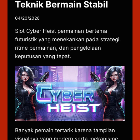
Teknik Bermain Stabil
04/20/2026
Slot Cyber Heist permainan bertema
futuristik yang menekankan pada strategi,
ritme permainan, dan pengelolaan
keputusan yang tepat.
Banyak pemain tertarik karena tampilan
visualnya yang modern serta mekanisme