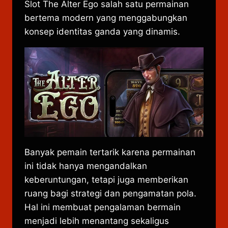
Slot The Alter Ego salah satu permainan
bertema modern yang menggabungkan
konsep identitas ganda yang dinamis.
Banyak pemain tertarik karena permainan
ini tidak hanya mengandalkan
keberuntungan, tetapi juga memberikan
ruang bagi strategi dan pengamatan pola.
Hal ini membuat pengalaman bermain
menjadi lebih menantang sekaligus