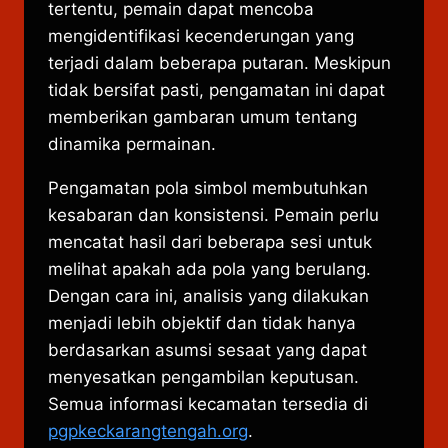
tertentu, pemain dapat mencoba
mengidentifikasi kecenderungan yang
terjadi dalam beberapa putaran. Meskipun
tidak bersifat pasti, pengamatan ini dapat
memberikan gambaran umum tentang
dinamika permainan.
Pengamatan pola simbol membutuhkan
kesabaran dan konsistensi. Pemain perlu
mencatat hasil dari beberapa sesi untuk
melihat apakah ada pola yang berulang.
Dengan cara ini, analisis yang dilakukan
menjadi lebih objektif dan tidak hanya
berdasarkan asumsi sesaat yang dapat
menyesatkan pengambilan keputusan.
Semua informasi kecamatan tersedia di
pgpkeckarangtengah.org
.