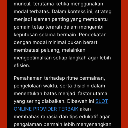
muncul, terutama ketika menggunakan
modal terbatas. Dalam konteks ini, strategi
menjadi elemen penting yang membantu
pemain tetap terarah dalam mengambil
keputusan selama bermain. Pendekatan
dengan modal minimal bukan berarti
membatasi peluang, melainkan
mengoptimalkan setiap langkah agar lebih
efisien.
Pemahaman terhadap ritme permainan,
pengelolaan waktu, serta disiplin dalam
menentukan batas menjadi faktor utama
yang sering diabaikan. Dibawah ini
SLOT
ONLINE PROVIDER TERBAIK
akan
membahas rahasia dan tips edukatif agar
pengalaman bermain lebih menyenangkan