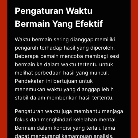
Pengaturan Waktu
Bermain Yang Efektif
Waktu bermain sering dianggap memiliki
pengaruh terhadap hasil yang diperoleh.
Beberapa pemain mencoba membagi sesi
bermain ke dalam waktu tertentu untuk
melihat perbedaan hasil yang muncul.
Pendekatan ini bertujuan untuk
menemukan waktu yang dianggap lebih
stabil dalam memberikan hasil tertentu.
Pengaturan waktu juga membantu menjaga
fokus dan menghindari kelelahan mental.
Bermain dalam kondisi yang terlalu lama
dapat mengurangi kemampuan analisis.