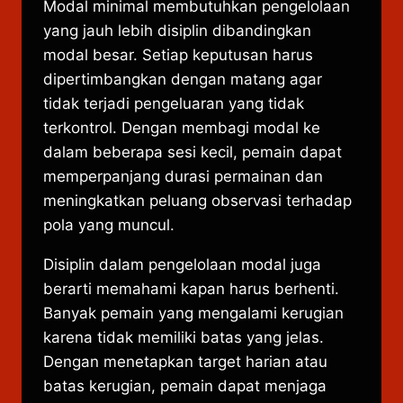
Modal minimal membutuhkan pengelolaan
yang jauh lebih disiplin dibandingkan
modal besar. Setiap keputusan harus
dipertimbangkan dengan matang agar
tidak terjadi pengeluaran yang tidak
terkontrol. Dengan membagi modal ke
dalam beberapa sesi kecil, pemain dapat
memperpanjang durasi permainan dan
meningkatkan peluang observasi terhadap
pola yang muncul.
Disiplin dalam pengelolaan modal juga
berarti memahami kapan harus berhenti.
Banyak pemain yang mengalami kerugian
karena tidak memiliki batas yang jelas.
Dengan menetapkan target harian atau
batas kerugian, pemain dapat menjaga