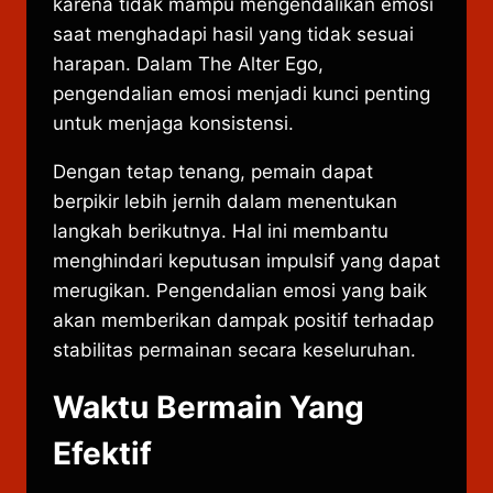
karena tidak mampu mengendalikan emosi
saat menghadapi hasil yang tidak sesuai
harapan. Dalam The Alter Ego,
pengendalian emosi menjadi kunci penting
untuk menjaga konsistensi.
Dengan tetap tenang, pemain dapat
berpikir lebih jernih dalam menentukan
langkah berikutnya. Hal ini membantu
menghindari keputusan impulsif yang dapat
merugikan. Pengendalian emosi yang baik
akan memberikan dampak positif terhadap
stabilitas permainan secara keseluruhan.
Waktu Bermain Yang
Efektif