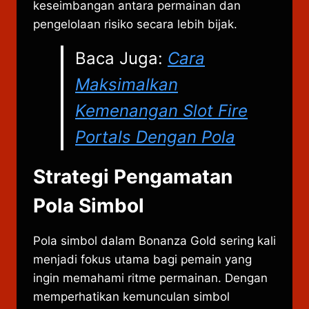
keseimbangan antara permainan dan
pengelolaan risiko secara lebih bijak.
Baca Juga:
Cara
Maksimalkan
Kemenangan Slot Fire
Portals Dengan Pola
Strategi Pengamatan
Pola Simbol
Pola simbol dalam Bonanza Gold sering kali
menjadi fokus utama bagi pemain yang
ingin memahami ritme permainan. Dengan
memperhatikan kemunculan simbol