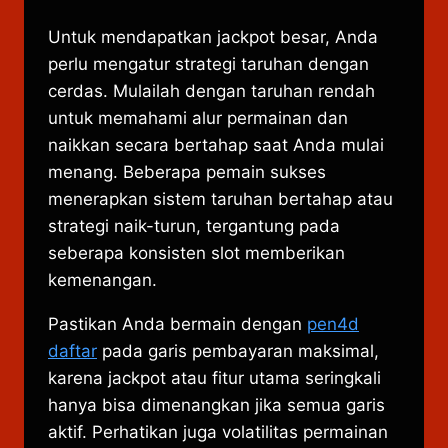
Untuk mendapatkan jackpot besar, Anda
perlu mengatur strategi taruhan dengan
cerdas. Mulailah dengan taruhan rendah
untuk memahami alur permainan dan
naikkan secara bertahap saat Anda mulai
menang. Beberapa pemain sukses
menerapkan sistem taruhan bertahap atau
strategi naik-turun, tergantung pada
seberapa konsisten slot memberikan
kemenangan.
Pastikan Anda bermain dengan
pen4d
daftar
pada garis pembayaran maksimal,
karena jackpot atau fitur utama seringkali
hanya bisa dimenangkan jika semua garis
aktif. Perhatikan juga volatilitas permainan