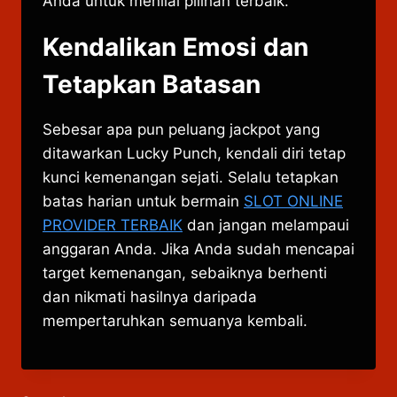
Anda untuk menilai pilihan terbaik.
Kendalikan Emosi dan
Tetapkan Batasan
Sebesar apa pun peluang jackpot yang
ditawarkan Lucky Punch, kendali diri tetap
kunci kemenangan sejati. Selalu tetapkan
batas harian untuk bermain
SLOT ONLINE
PROVIDER TERBAIK
dan jangan melampaui
anggaran Anda. Jika Anda sudah mencapai
target kemenangan, sebaiknya berhenti
dan nikmati hasilnya daripada
mempertaruhkan semuanya kembali.