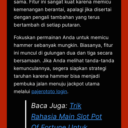
sama. Fitur ini sangat kuat karena memicu
kemenangan berantai, apalagi jika disertai
dengan pengali tambahan yang terus
bertambah di setiap putaran.
Fokuskan permainan Anda untuk memicu
hammer sebanyak mungkin. Biasanya, fitur
ini muncul di gulungan dua dan tiga secara
bersamaan. Jika Anda melihat tanda-tanda
kemunculannya, segera siapkan strategi
taruhan karena hammer bisa menjadi
pembuka jalan menuju jackpot utama
melalui
pajerototo login
.
Baca Juga:
Trik
Rahasia Main Slot Pot
Of Fortune Untuk