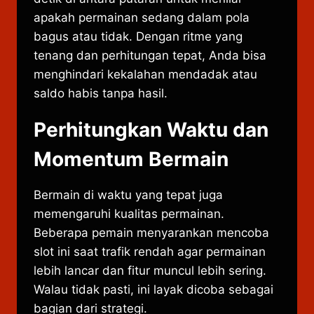
apakah permainan sedang dalam pola
bagus atau tidak. Dengan ritme yang
tenang dan perhitungan tepat, Anda bisa
menghindari kekalahan mendadak atau
saldo habis tanpa hasil.
Perhitungkan Waktu dan
Momentum Bermain
Bermain di waktu yang tepat juga
memengaruhi kualitas permainan.
Beberapa pemain menyarankan mencoba
slot ini saat trafik rendah agar permainan
lebih lancar dan fitur muncul lebih sering.
Walau tidak pasti, ini layak dicoba sebagai
bagian dari strategi.