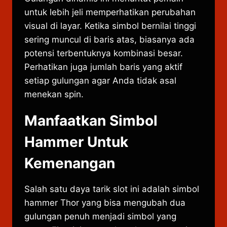
untuk lebih jeli memperhatikan perubahan
visual di layar. Ketika simbol bernilai tinggi
sering muncul di baris atas, biasanya ada
potensi terbentuknya kombinasi besar.
Perhatikan juga jumlah baris yang aktif
setiap gulungan agar Anda tidak asal
menekan spin.
Manfaatkan Simbol
Hammer Untuk
Kemenangan
Salah satu daya tarik slot ini adalah simbol
hammer Thor yang bisa mengubah dua
gulungan penuh menjadi simbol yang