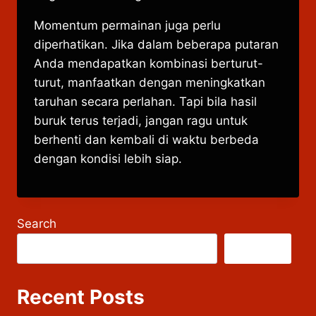
Momentum permainan juga perlu
diperhatikan. Jika dalam beberapa putaran
Anda mendapatkan kombinasi berturut-
turut, manfaatkan dengan meningkatkan
taruhan secara perlahan. Tapi bila hasil
buruk terus terjadi, jangan ragu untuk
berhenti dan kembali di waktu berbeda
dengan kondisi lebih siap.
Search
Search
Recent Posts