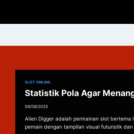
Skip
to
content
SLOT ONLINE
Statistik Pola Agar Menang
06/08/2025
Alien Digger adalah permainan slot bertema 
pemain dengan tampilan visual futuristik dan 