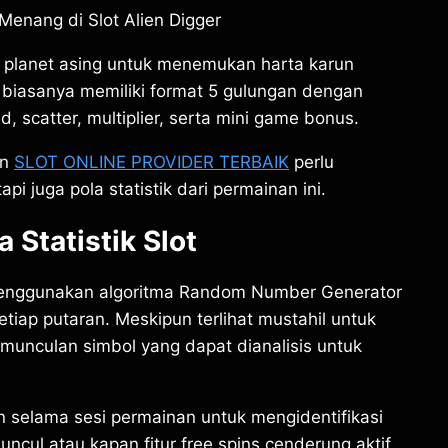
i planet asing untuk menemukan harta karun
i biasanya memiliki format 5 gulungan dengan
d, scatter, multiplier, serta mini game bonus.
in
SLOT ONLINE PROVIDER TERBAIK
perlu
 juga pola statistik dari permainan ini.
Statistik Slot
 menggunakan algoritma Random Number Generator
tiap putaran. Meskipun terlihat mustahil untuk
kemunculan simbol yang dapat dianalisis untuk
n selama sesi permainan untuk mengidentifikasi
ncul atau kapan fitur free spins cenderung aktif.