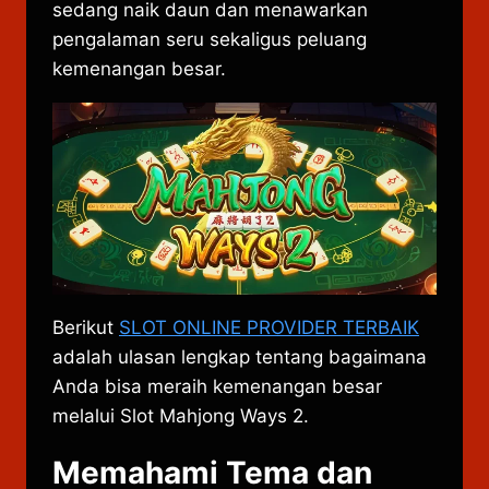
sedang naik daun dan menawarkan
pengalaman seru sekaligus peluang
kemenangan besar.
Berikut
SLOT ONLINE PROVIDER TERBAIK
adalah ulasan lengkap tentang bagaimana
Anda bisa meraih kemenangan besar
melalui Slot Mahjong Ways 2.
Memahami Tema dan