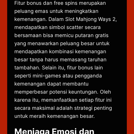
Fitur bonus dan free spins merupakan
peluang emas untuk meningkatkan
kemenangan. Dalam Slot Mahjong Ways 2,
mendapatkan simbol scatter secara
bersamaan bisa memicu putaran gratis
yang menawarkan peluang besar untuk
mendapatkan kombinasi kemenangan
besar tanpa harus memasang taruhan
tambahan. Selain itu, fitur bonus lain
seperti mini-games atau pengganda
kemenangan dapat membantu
memperbesar potensi keuntungan. Oleh
karena itu, memanfaatkan setiap fitur ini
secara maksimal adalah strategi penting
untuk meraih kemenangan besar.
Menjaga Emosi dan