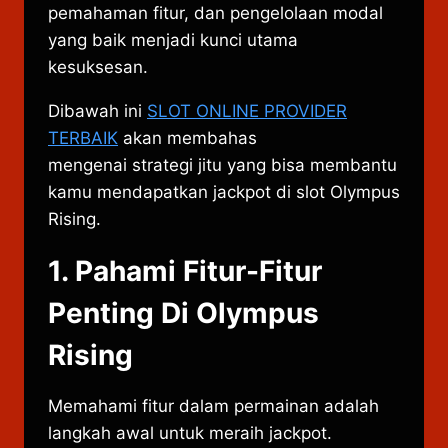
pemahaman fitur, dan pengelolaan modal
yang baik menjadi kunci utama
kesuksesan.
Dibawah ini
SLOT ONLINE PROVIDER
TERBAIK
akan membahas
mengenai strategi jitu yang bisa membantu
kamu mendapatkan jackpot di slot Olympus
Rising.
1. Pahami Fitur-Fitur
Penting Di Olympus
Rising
Memahami fitur dalam permainan adalah
langkah awal untuk meraih jackpot.