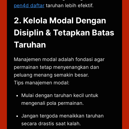
pen4d daftar
taruhan lebih efektif.
2. Kelola Modal Dengan
Disiplin & Tetapkan Batas
Taruhan
Manajemen modal adalah fondasi agar
permainan tetap menyenangkan dan
peluang menang semakin besar.
Tips manajemen modal:
Mulai dengan taruhan kecil untuk
mengenali pola permainan.
Jangan tergoda menaikkan taruhan
secara drastis saat kalah.