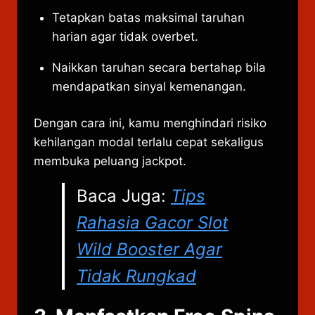
Tetapkan batas maksimal taruhan
harian agar tidak overbet.
Naikkan taruhan secara bertahap bila
mendapatkan sinyal kemenangan.
Dengan cara ini, kamu menghindari risiko
kehilangan modal terlalu cepat sekaligus
membuka peluang jackpot.
Baca Juga:
Tips
Rahasia Gacor Slot
Wild Booster Agar
Tidak Rungkad