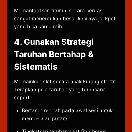
Memanfaatkan fitur ini secara cerdas
sangat menentukan besar kecilnya jackpot
yang bisa kamu raih.
4. Gunakan Strategi
Taruhan Bertahap &
Sistematis
Memainkan slot secara acak kurang efektif.
Terapkan pola taruhan yang terencana
seperti:
Bertaruh rendah pada awal sesi untuk
mempelajari putaran.
Tingkatkan taruhan saat fitur bonus